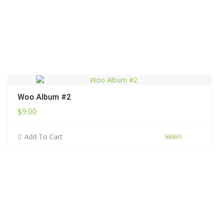
Woo Album #2
$
9.00
Add To Cart
評分
4.00
滿分 5