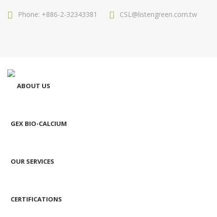
Phone: +886-2-32343381
CSL@listengreen.com.tw
ABOUT US
GEX BIO-CALCIUM
OUR SERVICES
CERTIFICATIONS