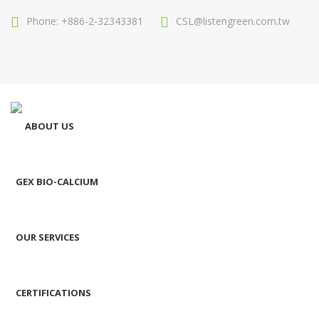
Phone: +886-2-32343381
CSL@listengreen.com.tw
ABOUT US
GEX BIO-CALCIUM
OUR SERVICES
CERTIFICATIONS