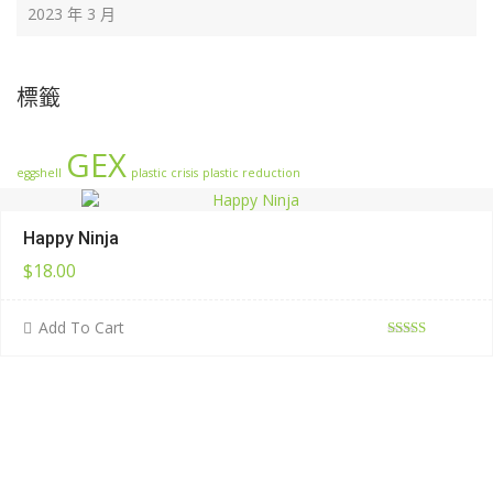
2023 年 3 月
標籤
GEX
eggshell
plastic crisis
plastic reduction
Happy Ninja
$
18.00
Add To Cart
評分
滿
5.00
分 5