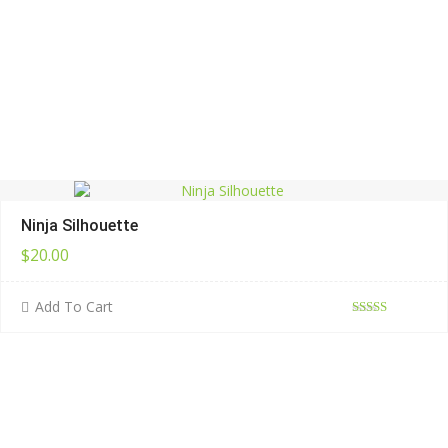
Ninja Silhouette
$
20.00
Add To Cart
評分
滿
5.00
分 5