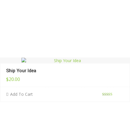
Ship Your Idea
$
20.00
Add To Cart
評分
4.33
滿分 5