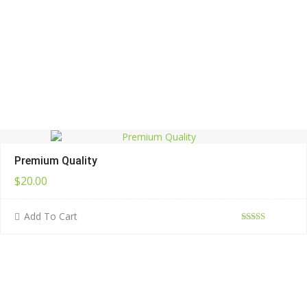
Premium Quality
$
20.00
Add To Cart
評分
4.50
滿分 5